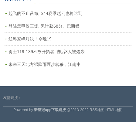
起飞的不止吕布, S44赛季赵云也将吃到
登陆意甲仅三场, 累计获68分。巴西媒
辽粤巅峰对决！今晚19
勇士119-139不敌开拓者, 赛后3人被炮轰
未来三天北方强降雨逐步转移，江南中
友情链接：
Powered by
新皇冠app下载链接
@2013-2022
RSS地图
HTML地图